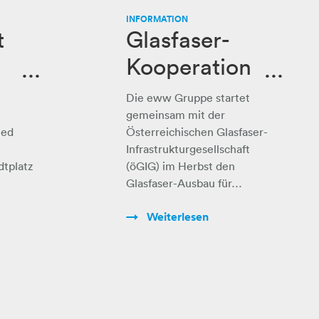
INFORMATION
t
Glasfaser-
Kooperation
ur
für Wels:
Die eww Gruppe startet
Highspeed-
,
gemeinsam mit der
ied
Österreichischen Glasfaser-
Internet mit
Infrastrukturgesellschaft
dtplatz
(öGIG) im Herbst den
freier
Glasfaser-Ausbau für…
a
Anbieterwah
Weiterlesen
l