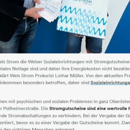
Wels Strom die Welser Sozialeinrichtungen mit Stromgutschein
zialen Notlage sind und daher ihre Energiekosten nicht bezahl
rklärt Wels Strom Prokurist Lothar Müller. Von den aktuellen P
Einkommen besonders betroffen, daher sind
Sozialeinrichtung
en mit psychischen und sozialen Problemen in ganz Oberösterr
er Pollheimerstraße. Die
Stromgutscheine sind eine wertvolle H
nde Stromabschaltungen zu verhindern. Bei der Vergabe der Gu
ntiert, bevor es zu einer Vergabe der Gutscheine kommt. Dami
ei den richtigen Menschen ankommt.