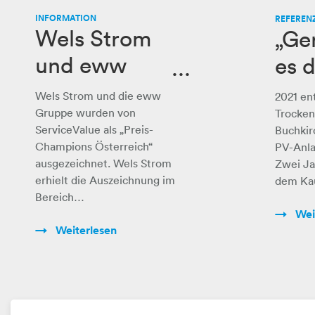
INFORMATION
REFEREN
Wels Strom
„Ge
und eww
es 
Gruppe sind
ein
Wels Strom und die eww
2021 en
„Preis-
Gruppe wurden von
Trocken
ServiceValue als „Preis-
Buchkir
Champions“
Champions Österreich“
PV-Anla
ausgezeichnet. Wels Strom
Zwei Ja
erhielt die Auszeichnung im
dem Ka
Bereich…
Wei
Weiterlesen