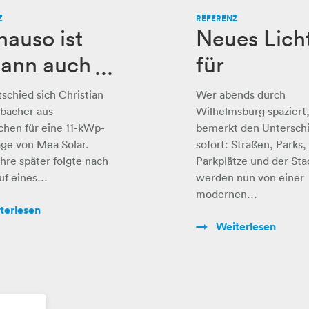
Z
REFERENZ
nauso ist
Neues Lich
dann auch
für
getroffen“
Wilhelmsb
tschied sich Christian
Wer abends durch
g: Bis zu 63
bacher aus
Wilhelmsburg spaziert
chen für eine 11-kWp-
bemerkt den Untersch
Prozent
ge von Mea Solar.
sofort: Straßen, Parks,
hre später folgte nach
Parkplätze und der Sta
weniger
uf eines…
werden nun von einer
Stromverbr
modernen…
terlesen
uch
Weiterlesen