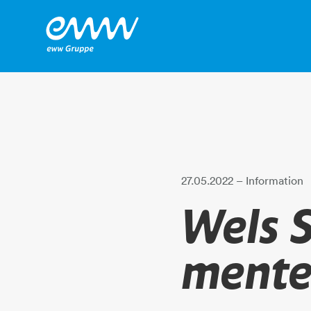
27.05.2022
– Information
Wels 
ment