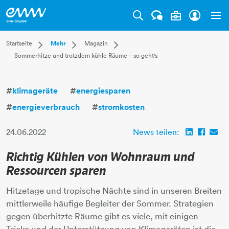
Tog
Dropdown Startseite
Dropdown Mehr
Dropdown Magazin
Startseite
Mehr
Magazin
Sommerhitze und trotzdem kühle Räume – so geht's
Privatkunden
Karriere
Aktuell
Businesskunden
Unternehmen
Leben
Mehr
Magazin
Technik
#
klimageräte
#
energiesparen
Verantwortung
#
energieverbrauch
#
stromkosten
24.06.2022
News teilen:
Richtig Kühlen von Wohnraum und
Ressourcen sparen
Hitzetage und tropische Nächte sind in unseren Breiten
mittlerweile häufige Begleiter der Sommer. Strategien
gegen überhitzte Räume gibt es viele, mit einigen
Tricks und der Unterstützung von Klimageräten ist die