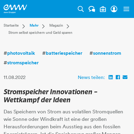
Tog
Dropdown Startseite
Dropdown Mehr
Dropdown Magazin
Startseite
Mehr
Magazin
Strom selbst speichern und Geld sparen
Privatkunden
Karriere
Aktuell
Businesskunden
Unternehmen
Leben
Mehr
Magazin
Technik
#
photovoltaik
#
batteriespeicher
#
sonnenstrom
Verantwortung
#
stromspeicher
11.08.2022
News teilen:
Stromspeicher Innovationen –
Wettkampf der Ideen
Das Speichern von Strom aus volatilen Stromquellen
wie Sonne oder Windkraft ist eine der großen
Herausforderungen beim Ausstieg aus den fossilen
Energieträgern. Ist die Speicherung großer Mengen