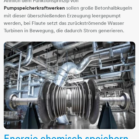
Ähnlich dem Funktionsprinzip von
Pumpspeicherkraftwerken
sollen große Betonhalbkugeln
mit dieser überschießenden Erzeugung leergepumpt
werden, bei Flaute setzt das zurückströmende Wasser
Turbinen in Bewegung, die dadurch Strom generieren.
​​​​​​​Energie chemisch speichern