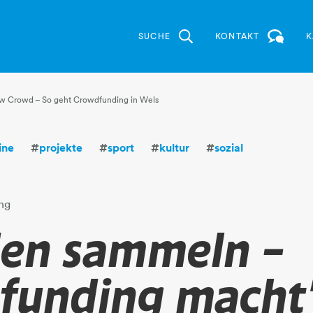
SUCHE
KONTAKT
K
w Crowd – So geht Crowdfunding in Wels
ine
#
projekte
#
sport
#
kultur
#
sozial
ng
en sammeln –
funding macht