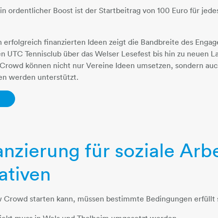
in ordentlicher Boost ist der Startbeitrag von 100 Euro für jede
gen erfolgreich finanzierten Ideen zeigt die Bandbreite des Eng
 UTC Tennisclub über das Welser Lesefest bis hin zu neuen La
Crowd können nicht nur Vereine Ideen umsetzen, sondern auch 
en werden unterstützt.
anzierung für soziale Arb
iativen
w Crowd starten kann, müssen bestimmte Bedingungen erfüllt 
ojekt muss in Wels und Thalheim umgesetzt werden.