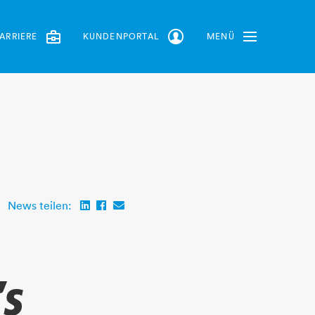
ARRIERE
KUNDENPORTAL
MENÜ
Toggle Navbar
News teilen:
’s