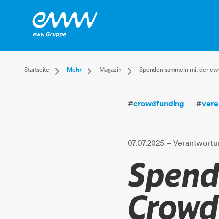
Dropdown Startseite
Dropdown Mehr
Dropdown Magazin
Startseite
Mehr
Magazin
Spenden sammeln mit der ew
Privatkunden
Karriere
Aktuell
Businesskunden
Unternehmen
Leben
#
crowdfunding
#
vere
Mehr
Magazin
Technik
Verantwortung
07.07.2025
– Verantwortu
Spend
Crowd