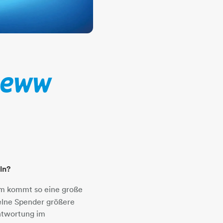
 eww
ln?
am kommt so eine große
elne Spender größere
ntwortung im