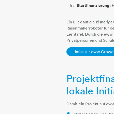
Startfinanzierung:
E
Ein Blick auf die bisheri
Rasenmäherroboter für den
Lerntafel. Durch die eww 
Privatpersonen und Schul
Infos zur eww Crowd
Projektfin
lokale Init
Damit ein Projekt auf ew
Lokaler Bezug: Das Pr