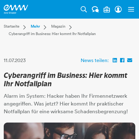
Tog
Dropdown Startseite
Dropdown Mehr
Dropdown Magazin
Startseite
Mehr
Magazin
Cyberangriff im Business: Hier kommt Ihr Notfallplan
Privatkunden
Karriere
Aktuell
Businesskunden
Unternehmen
Leben
Mehr
Magazin
Technik
Verantwortung
11.07.2023
News teilen:
Cyberangriff im Business: Hier kommt
Ihr Notfallplan
Alarm im System: Hacker haben Ihr Firmennetzwerk
angegriffen. Was jetzt? Hier kommt Ihr praktischer
Notfallplan für eine wirksame Schadensbegrenzung!