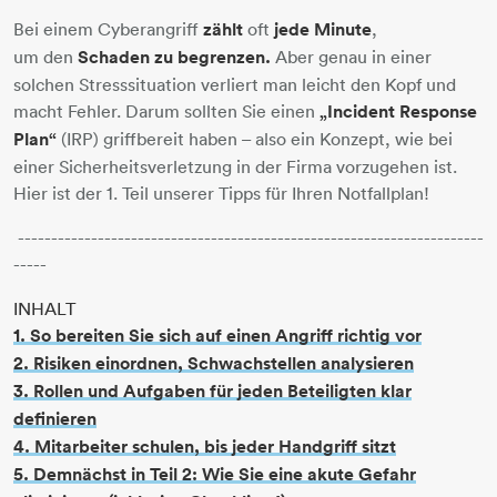
Bei einem Cyberangriff
zählt
oft
jede Minute
,
um den
Schaden zu begrenzen.
Aber genau in einer
solchen Stresssituation verliert man leicht den Kopf und
macht Fehler. Darum sollten Sie einen
„Incident Response
Plan“
(IRP) griffbereit haben – also ein Konzept, wie bei
einer Sicherheitsverletzung in der Firma vorzugehen ist.
Hier ist der 1. Teil unserer Tipps für Ihren Notfallplan!
----------------------------------------------------------------------
-----
INHALT
1. So bereiten Sie sich auf einen Angriff richtig vor
2. Risiken einordnen, Schwachstellen analysieren
3. Rollen und Aufgaben für jeden Beteiligten klar
definieren
4. Mitarbeiter schulen, bis jeder Handgriff sitzt
5. Demnächst in Teil 2: Wie Sie eine akute Gefahr