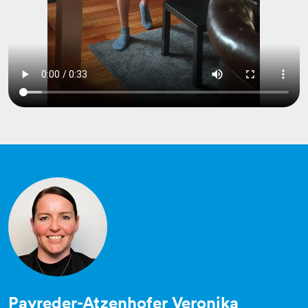
Payreder-Atzenhofer Veronika