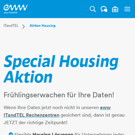
Tog
Dropdown ITandTEL
ITandTEL
Aktion Housing
Über uns
Produktübersicht
Rechenzentren
Special Housing
Internet und Datenleitungen
Cloud Technologien
Aktion
Arbeitsplatzlösungen
Cyber Defence Services
Wholesale
Frühlingserwachen für Ihre Daten!
Success Stories
Support
Wenn Ihre Daten jetzt noch nicht in unseren
eww
ITandTEL Rechenzentren
gesichert sind, dann ist genau
JETZT der richtige Zeitpunkt!
Flexible
Housing Lösungen
für Unternehmen jeder