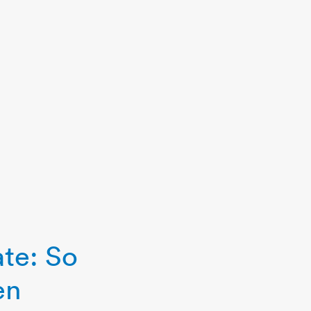
te: So
en