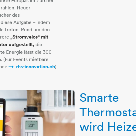
rkte Europas im Zürcher
rahlen. Heuer
ucher des
“ diese Aufgabe – indem
dale treten. Rund um den
hrere
„Stromvelos“ mit
or aufgestellt,
die
te Energie lässt die 300
 (Für Events mietbare
bei:
rhs-innovation.ch
​​​​​​​)
Smarte
Thermosta
wird Heiz