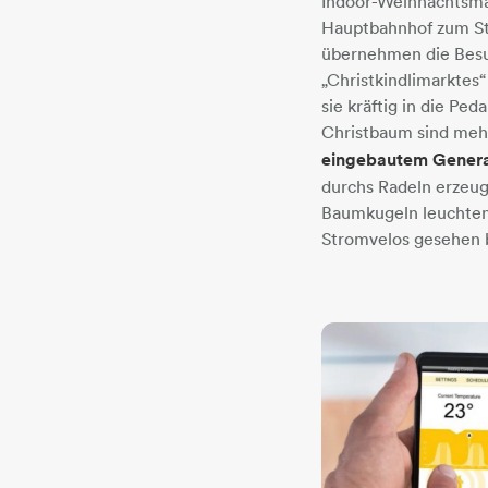
Indoor-Weihnachtsmä
Hauptbahnhof zum St
übernehmen die Bes
„Christkindlimarktes
sie kräftig in die Pe
Christbaum sind me
eingebautem Generat
durchs Radeln erzeug
Baumkugeln leuchten.
Stromvelos gesehen 