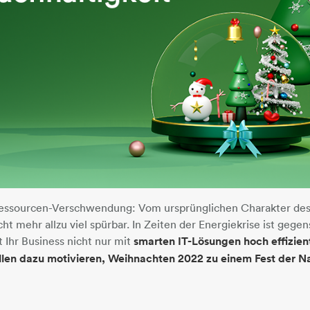
ssourcen-Verschwendung: Vom ursprünglichen Charakter des 
cht mehr allzu viel spürbar. In Zeiten der Energiekrise ist gege
Ihr Business nicht nur mit
smarten IT-Lösungen hoch effizien
llen dazu motivieren, Weihnachten 2022 zu einem Fest der Na