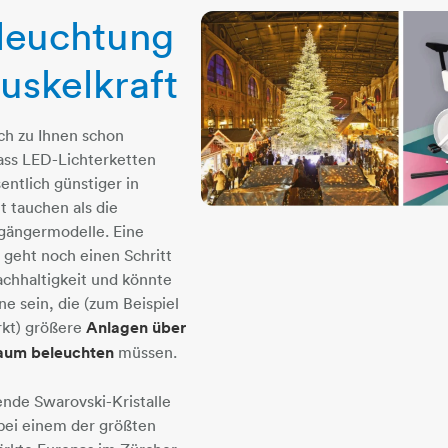
euchtung
uskelkraft
ch zu Ihnen schon
ss LED-Lichterketten
ntlich günstiger in
t tauchen als die
gängermodelle. Eine
 geht noch einen Schritt
achhaltigkeit und könnte
ene sein, die (zum Beispiel
kt) größere
Anlagen über
raum beleuchten
müssen.
ende Swarovski-Kristalle
ei einem der größten