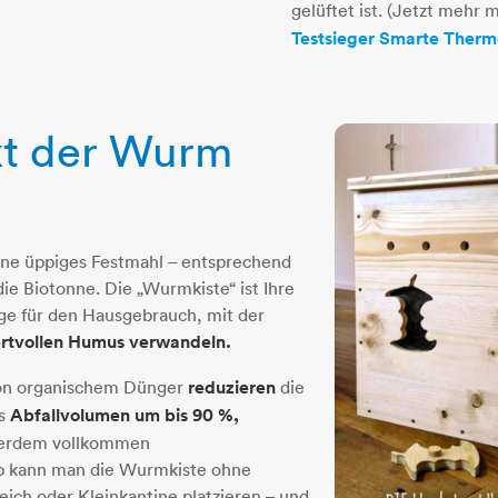
gelüftet ist. (Jetzt mehr 
Testsieger Smarte Therm
kt der Wurm
ne üppiges Festmahl – entsprechend
die Biotonne. Die „Wurmkiste“ ist Ihre
ge für den Hausgebrauch, mit der
ertvollen Humus verwandeln.
von organischem Dünger
reduzieren
die
as
Abfallvolumen um bis 90 %,
ußerdem vollkommen
lb kann man die Wurmkiste ohne
ich oder Kleinkantine platzieren – und