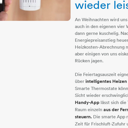
wieder lei
An Weihnachten wird uns
auch in den eigenen vier
dann gerne kuschelig. N
Energiepreisanstieg heuer
Heizkosten-Abrechnung n
aber einigen von uns eisk
Rücken jagen.
Die Feiertagsauszeit eigne
über
intelligentes Heizen
Smarte Thermostate könn
Sicht wieder erschwingli
Handy-App
lässt sich di
Raum einzeln
aus der Fer
steuern.
Die smarte App 
Zeit für Frischluft-Zufuh