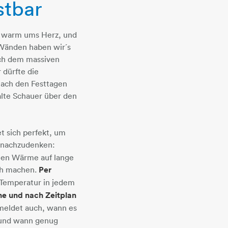
stbar
 warm ums Herz, und
 Wänden haben wir´s
ach dem massiven
 dürfte die
ach den Festtagen
alte Schauer über den
t sich perfekt, um
nachzudenken:
en Wärme auf lange
ch machen.
Per
e Temperatur in jedem
ne und nach Zeitplan
meldet auch, wann es
r und wann genug