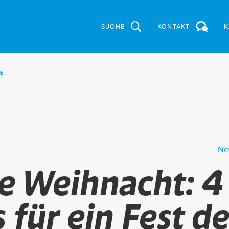
SUCHE
KONTAKT
K
t
Ne
e Weihnacht: 4
 für ein Fest de