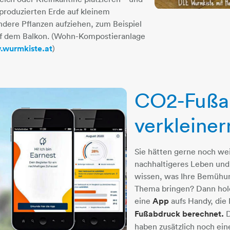
 produzierten Erde auf kleinem
dere Pflanzen aufziehen, zum Beispiel
f dem Balkon. (Wohn-Kompostieranlage
wurmkiste.at
​​​​​​​)
CO2-Fußa
verkleiner
Sie hätten gerne noch wei
nachhaltigeres Leben un
wissen, was Ihre Bemühu
Thema bringen? Dann hole
eine
App
aufs Handy, die
Fußabdruck berechnet.
D
haben zusätzlich noch ei