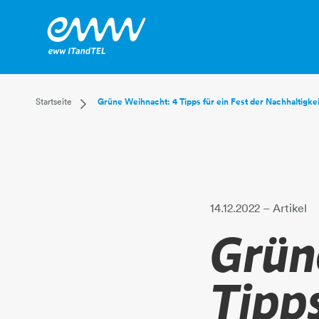
Dropdown Startseite
Startseite
Grüne Weihnacht: 4 Tipps für ein Fest der Nachhaltigkei
Privatkunden
Businesskunden
Mehr
14.12.2022
– Artikel
Grün
Tipps