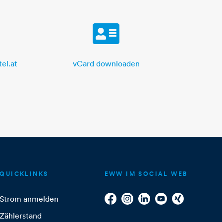
vCard
el.at
vCard downloaden
QUICKLINKS
EWW IM SOCIAL WEB
Strom anmelden
Zählerstand