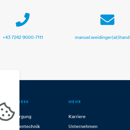
Telephone
E-Mail
+43 7242 9000-7111
manuel.weidinger(at)itandt
BUSINESS
MEHR
Versorgung
Karriere
Anlagentechnik
Unternehmen