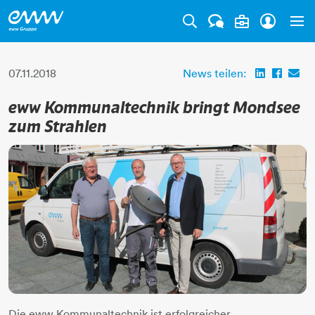
Tog
07.11.2018
News teilen:
eww Kommunaltechnik bringt Mondsee
zum Strahlen
Die eww Kommunaltechnik ist erfolgreicher