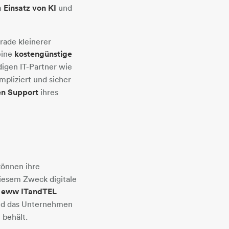
m
Einsatz von KI
und
rade kleinerer
eine
kostengünstige
igen IT-Partner wie
pliziert und sicher
en Support
ihres
önnen ihre
diesem Zweck digitale
n eww ITandTEL
end das Unternehmen
 behält.