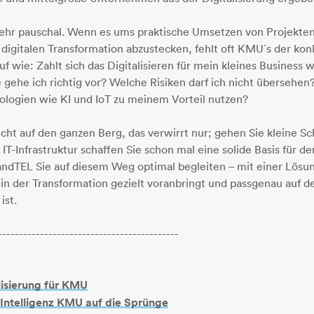
 sehr pauschal. Wenn es ums praktische Umsetzen von Projekte
digitalen Transformation abzustecken, fehlt oft KMU´s der konk
uf wie: Zahlt sich das Digitalisieren für mein kleines Business 
gehe ich richtig vor? Welche Risiken darf ich nicht übersehen
nologien wie KI und IoT zu meinem Vorteil nutzen?
icht auf den ganzen Berg, das verwirrt nur; gehen Sie kleine Sch
 IT-Infrastruktur schaffen Sie schon mal eine solide Basis für de
ndTEL Sie auf diesem Weg optimal begleiten – mit einer Lösu
in der Transformation gezielt voranbringt und passgenau auf de
ist.
-------------------------------------------
alisierung für KMU
e Intelligenz KMU auf die Sprünge