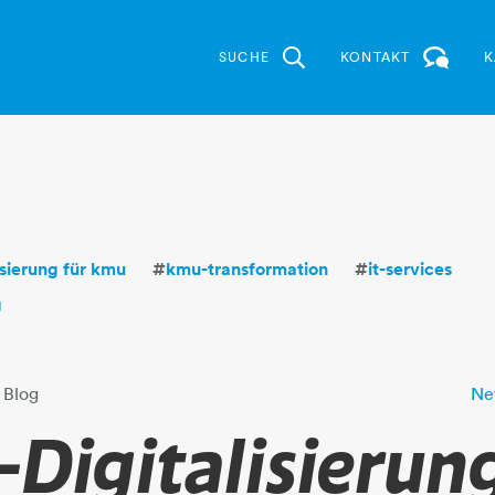
SUCHE
KONTAKT
K
lisierung für kmu
#
kmu-transformation
#
it-services
g
 Blog
Ne
Digitalisierung