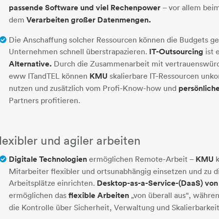
passende Software und viel Rechenpower
– vor allem bei
dem
Verarbeiten großer Datenmengen.
Die Anschaffung solcher Ressourcen können die Budgets ge
Unternehmen schnell überstrapazieren.
IT-Outsourcing
ist 
Alternative.
Durch die Zusammenarbeit mit vertrauenswürd
eww ITandTEL können
KMU
skalierbare IT-Ressourcen unkom
nutzen und zusätzlich vom Profi-Know-how und
persönlich
Partners profitieren.
lexibler und agiler arbeiten
Digitale Technologien
ermöglichen Remote-Arbeit –
KMU
k
Mitarbeiter flexibler und ortsunabhängig einsetzen und zu 
Arbeitsplätze einrichten.
Desktop-as-a-Service-(DaaS) vo
ermöglichen das
flexible Arbeiten
„von überall aus“, währ
die Kontrolle über Sicherheit, Verwaltung und Skalierbarkeit