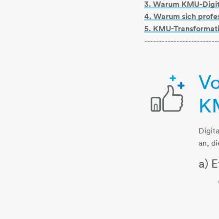
3. Warum KMU-Digital
4. Warum sich profes
5. KMU-Transformatio
-------------------------
Vo
K
daumen-hoch-
Digit
an, d
a) 