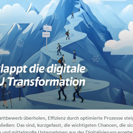
ttbewerb überholen, Effizienz durch optimierte Prozesse stei
ließen: Das sind, kurzgefasst, die wichtigsten Chancen, die si
ne und mittelgroße Unternehmen aus der Digitalisierung ergebe