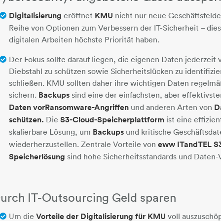
Digitalisierung
eröffnet
KMU
nicht nur neue Geschäftsfelde
Reihe von Optionen zum Verbessern der IT-Sicherheit – dies
digitalen Arbeiten höchste Priorität haben.
Der Fokus sollte darauf liegen, die eigenen Daten jederzeit 
Diebstahl zu schützen sowie Sicherheitslücken zu identifizie
schließen. KMU sollten daher ihre wichtigen Daten regelmä
sichern.
Backups
sind eine der einfachsten, aber effektiv
Daten vor
Ransomware-Angriffen
und anderen Arten von
D
schützen.
Die
S3-Cloud-Speicherplattform
ist eine effizie
skalierbare Lösung, um
Backups
und kritische Geschäftsdat
wiederherzustellen. Zentrale Vorteile von
eww ITandTEL S3
Speicherlösung
sind hohe Sicherheitsstandards und Daten-
Durch IT-Outsourcing Geld sparen
Um die
Vorteile der Digitalisierung für KMU
voll auszuschö