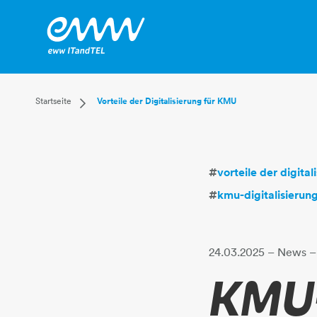
Dropdown Startseite
Startseite
Vorteile der Digitalisierung für KMU
Privatkunden
Businesskunden
Mehr
#
vorteile der digita
#
kmu-digitalisierun
24.03.2025
– News
–
KMU-