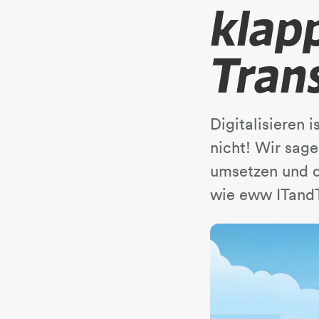
klapp
Tran
Digitalisieren 
nicht! Wir sage
umsetzen und da
wie eww ITandT