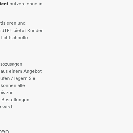
zient
nutzen, ohne in
tisieren und
andTEL bietet Kunden
 lichtschnelle
 sozusagen
t aus einem Angebot
ufen / lagern Sie
können alle
is zur
 Bestellungen
 wird.
ren