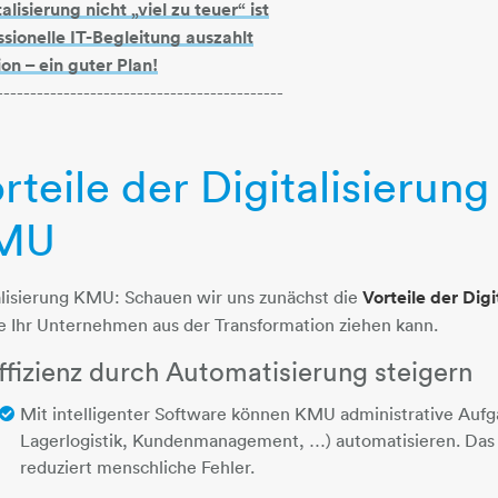
isierung nicht „viel zu teuer“ ist
sionelle IT-Begleitung auszahlt
n – ein guter Plan!
-------------------------------------------
rteile der Digitalisierung
MU
plus
alisierung KMU: Schauen wir uns zunächst die
Vorteile der Dig
ie Ihr Unternehmen aus der Transformation ziehen kann.
Effizienz durch Automatisierung steigern
Mit intelligenter Software können KMU administrative Auf
Lagerlogistik, Kundenmanagement, …) automatisieren. Das 
reduziert menschliche Fehler.