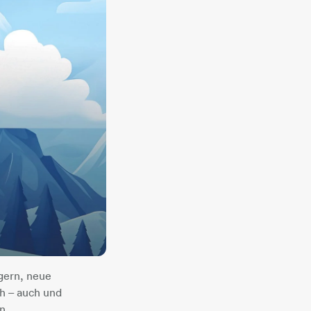
gern, neue
ch – auch und
n.