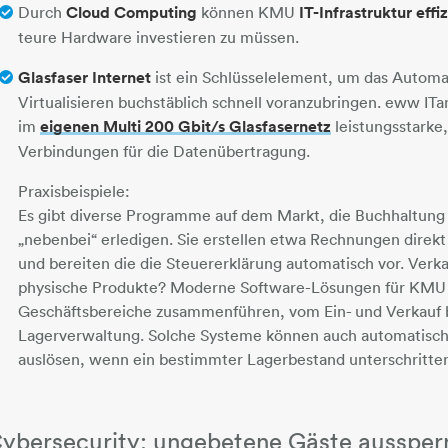
Durch
Cloud Computing
können KMU
IT-Infrastruktur effi
teure Hardware investieren zu müssen.
Glasfaser Internet
ist ein Schlüsselelement, um das Automa
Virtualisieren buchstäblich schnell voranzubringen. eww IT
im
eigenen Multi 200 Gbit/s Glasfasernetz
leistungsstarke,
Verbindungen für die Datenübertragung.
Praxisbeispiele:
Es gibt diverse Programme auf dem Markt, die Buchhaltung
„nebenbei“ erledigen. Sie erstellen etwa Rechnungen direk
und bereiten die die Steuererklärung automatisch vor. Verka
physische Produkte? Moderne Software-Lösungen für KMU 
Geschäftsbereiche zusammenführen, vom Ein- und Verkauf b
Lagerverwaltung. Solche Systeme können auch automatisch
auslösen, wenn ein bestimmter Lagerbestand unterschritten
Cybersecurity: ungebetene Gäste aussper