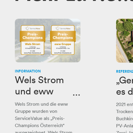
INFORMATION
REFEREN
Wels Strom
„Ge
und eww
es 
Gruppe sind
ein
Wels Strom und die eww
2021 en
„Preis-
Gruppe wurden von
Trocken
ServiceValue als „Preis-
Buchkir
Champions“
Champions Österreich“
PV-Anla
ausgezeichnet. Wels Strom
Zwei Ja