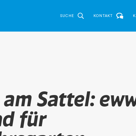
SUCHE
KONTAKT
K
 am Sattel: ew
d für