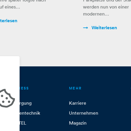
weniger
uf eines…
werden nun von einer
Stromverbr
modernen…
terlesen
uch
Weiterlesen
BUSINESS
MEHR
Versorgung
Karriere
Anlagentechnik
Unternehmen
ITandTEL
Magazin