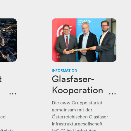
INFORMATION
t
Glasfaser-
Kooperation
ur
für Wels:
Die eww Gruppe startet
Highspeed-
,
gemeinsam mit der
ied
Österreichischen Glasfaser-
Internet mit
Infrastrukturgesellschaft
dtplatz
(öGIG) im Herbst den