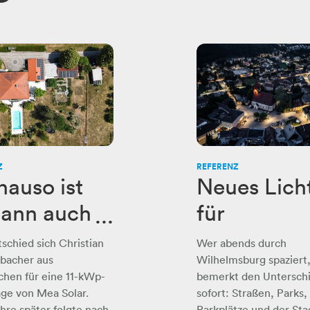
Z
REFERENZ
nauso ist
Neues Lich
dann auch
für
getroffen“
Wilhelmsb
tschied sich Christian
Wer abends durch
g: Bis zu 63
bacher aus
Wilhelmsburg spaziert
chen für eine 11-kWp-
bemerkt den Untersch
Prozent
ge von Mea Solar.
sofort: Straßen, Parks,
hre später folgte nach
Parkplätze und der Sta