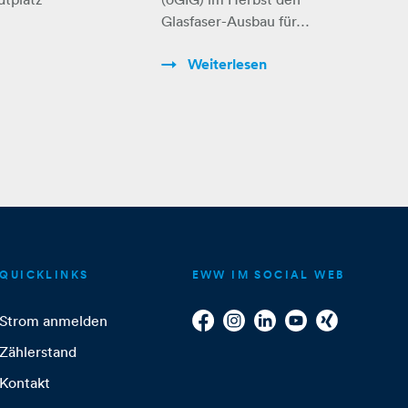
freier
Glasfaser-Ausbau für…
a
Anbieterwah
Weiterlesen
l
QUICKLINKS
EWW IM SOCIAL WEB
Strom anmelden
Zählerstand
Kontakt