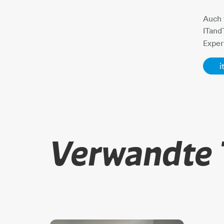
Auch 
ITand
Exper
i
Verwandte