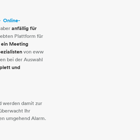
Online-
​, sind aber
anfällig für
iebten Plattform für
 ein Meeting
ezialisten
von eww
en bei der Auswahl
lett und
nd werden damit zur
überwacht Ihr
äten umgehend Alarm.