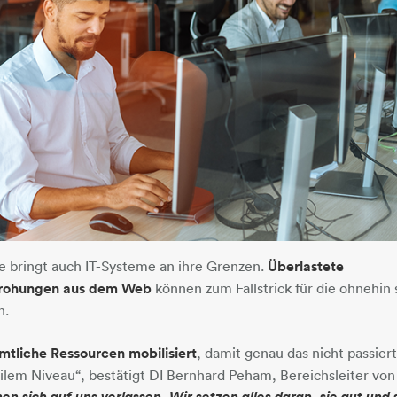
 bringt auch IT-Systeme an ihre Grenzen.
Überlastete
rohungen aus dem Web
können zum Fallstrick für die ohnehin
n.
mtliche Ressourcen mobilisiert
, damit genau das nicht passiert
abilem Niveau“, bestätigt DI Bernhard Peham, Bereichsleiter vo
 sich auf uns verlassen. Wir setzen alles daran, sie gut und 