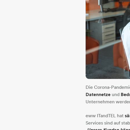
Die Corona-Pandemie
Datennetze
und
Bed
Unternehmen werde
eww ITandTEL hat
sä
Services sind auf st
„Unsere Kunden können