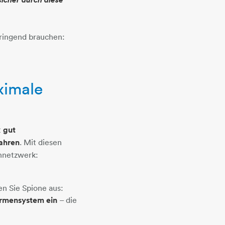
dringend brauchen:
ximale
t
gut
ahren
. Mit diesen
ennetzwerk:
 Sie Spione aus:
Firmensystem ein
– die