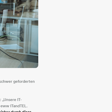
 schwer geforderten
: „Unsere IT-
n eww ITandTEL.
sicher durch diese