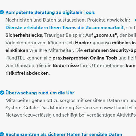
Kompetente Beratung zu digitalen Tools
Nachrichten und Daten austauschen, Projekte abwickeln:
Dienste erleichtern Ihren Teams die Zusammenarbeit
​​​​​​​​​​​​​
Sicherheitslecks
. Trauriges Beispiel: Auf
„zoom.us“
, der bel
Videokonferenzen, können sich
Hacker
genauso
mühelos in
einklinken
wie Ihre Mitarbeiter. Die
erfahrenen Security-Sp
ITandTEL kennen alle
praxiserprobten Online-Tools
und helf
von Diensten, die die
Bedürfnisse
Ihres Unternehmens
komp
risikofrei abdecken
.
Überwachung rund um die Uhr
Mitarbeiter gehen oft zu sorglos mit sensiblen Daten um u
System-Gefahr. Das Monitoring-Service von eww ITandTEL 
Netzwerk zuverlässig und schlägt bei verdächtigen Aktivit
Rechenzentren als sicherer Hafen für sensible Daten