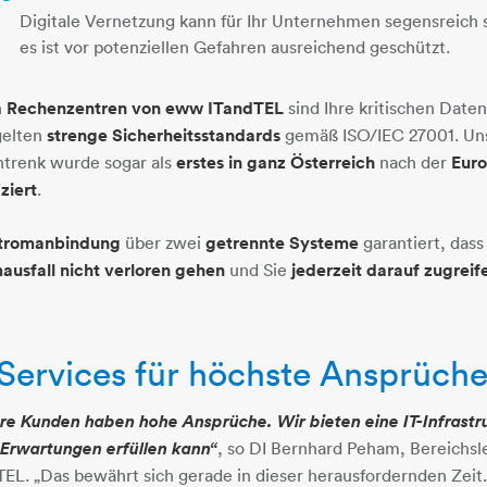
Digitale Vernetzung kann für Ihr Unternehmen segensreich s
es ist vor potenziellen Gefahren ausreichend geschützt.
n
Rechenzentren von eww ITandTEL
sind Ihre kritischen Date
gelten
strenge Sicherheitsstandards
gemäß ISO/IEC 27001. Uns
trenk wurde sogar als
erstes in ganz Österreich
nach der
Eur
iziert
.
tromanbindung
über zwei
getrennte Systeme
garantiert, das
ausfall nicht verloren gehen
und Sie
jederzeit darauf zugreif
-Services für höchste Ansprüch
re Kunden haben hohe Ansprüche. Wir bieten eine IT-Infrastru
 Erwartungen erfüllen kann“
, so DI Bernhard Peham, Bereichsl
TEL. „Das bewährt sich gerade in dieser herausfordernden Zeit.
kugel