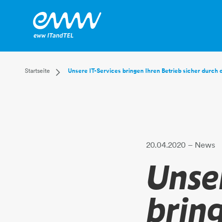
Dropdown Startseite
Startseite
Unsere IT-Services bringen Ihren Betrieb sicher durch d
Privatkunden
Businesskunden
Mehr
20.04.2020
– News
Unser
brin