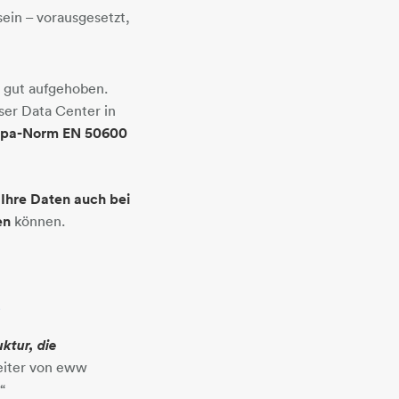
ein – vorausgesetzt,
n gut aufgehoben.
er Data Center in
opa-Norm EN 50600
s
Ihre Daten auch bei
en
können.
e
ktur, die
eiter von eww
“