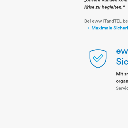
Krise zu begleiten.“
Bei eww ITandTEL be
Maximale Sicherh
ew
Si
Mit s
schutzschild
organ
Servi