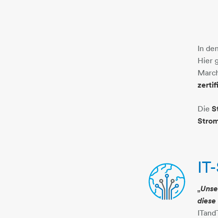
In de
Hier 
March
zertif
Die
S
Strom
IT
„Unse
diese
ITand
glasfaser-welt