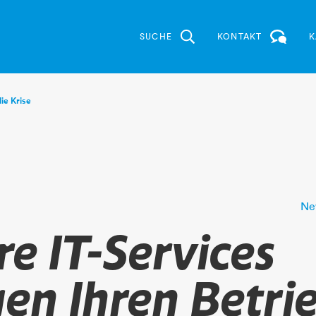
SUCHE
KONTAKT
K
ie Krise
Ne
e IT-Services
gen Ihren Betri