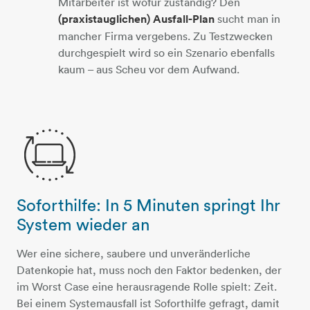
Mitarbeiter ist wofür zuständig? Den
(praxistauglichen) Ausfall-Plan
sucht man in
mancher Firma vergebens. Zu Testzwecken
durchgespielt wird so ein Szenario ebenfalls
kaum – aus Scheu vor dem Aufwand.
Soforthilfe: In 5 Minuten springt Ihr
computer-2-pfeile
System wieder an
Wer eine sichere, saubere und unveränderliche
Datenkopie hat, muss noch den Faktor bedenken, der
im Worst Case eine herausragende Rolle spielt: Zeit.
Bei einem Systemausfall ist Soforthilfe gefragt, damit