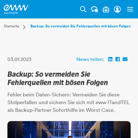
Tog
Dropdown Startseite
Startseite
Backup: So vermeiden Sie Fehlerquellen mit bösen Folgen
Privatkunden
Businesskunden
Mehr
03.01.2023
News teilen:
Backup: So vermeiden Sie
Fehlerquellen mit bösen Folgen
Fehler beim Daten-Sichern: Vermeiden Sie diese
Stolperfallen und sichern Sie sich mit eww ITandTEL
als Backup-Partner Soforthilfe im Worst Case.