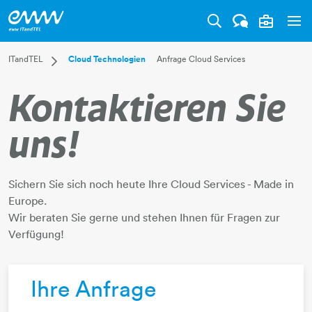
Tog
Dropdown ITandTEL
ITandTEL
Cloud Technologien
Anfrage Cloud Services
Über uns
Kontaktieren Sie
Produktübersicht
Rechenzentren
uns!
Internet und Datenleitungen
Cloud Technologien
Arbeitsplatzlösungen
Sichern Sie sich noch heute Ihre Cloud Services - Made in
Cyber Defence Services
Europe.
Wholesale
​​​​​​​Wir beraten Sie gerne und stehen Ihnen für Fragen zur
Success Stories
Verfügung!
Support
Ihre Anfrage