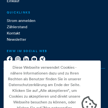
Einkauf
QUICKLINKS
Strom anmelden
Zählerstand
Kontakt
Newsletter
EWW IM SOCIAL WEB
Diese Webseite verwendet Cookies -
nähere Informationen dazu und zu Ihren
Rechten als Benutzer finden Sie in unserer
Datenschutzerklärung am Ende der Seite.
Klicken Sie auf „Alle akzeptieren“, um
Cookies zu akzeptieren und direkt unsere
Webseite besuchen zu können, oder
Cookie Einstellungen
klicken Sie auf "Nur notwendige