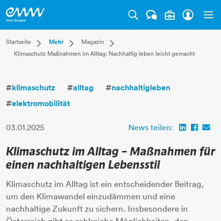
Tog
Dropdown Startseite
Dropdown Mehr
Dropdown Magazin
Startseite
Mehr
Magazin
Klimaschutz Maßnahmen im Alltag: Nachhaltig leben leicht gemacht
Privatkunden
Karriere
Aktuell
Businesskunden
Unternehmen
Leben
Mehr
Magazin
Technik
#
klimaschutz
#
alltag
#
nachhaltigleben
Verantwortung
#
elektromobilität
03.01.2025
News teilen:
Klimaschutz im Alltag – Maßnahmen für
einen nachhaltigen Lebensstil
Klimaschutz im Alltag ist ein entscheidender Beitrag,
um den Klimawandel einzudämmen und eine
nachhaltige Zukunft zu sichern. Insbesondere in
Österreich gibt es zahlreiche Möglichkeiten, den