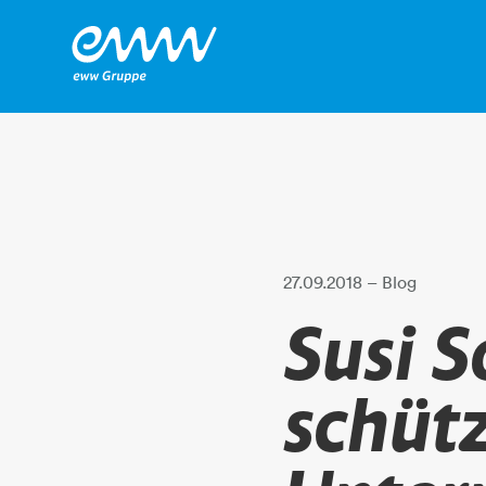
27.09.2018
– Blog
Susi 
schütz