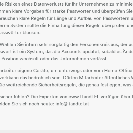
e Risiken eines Datenverlusts für Ihr Unternehmen zu minimie
men klare Vorgaben für starke Passwörter und überprüfen Sie,
brauchen klare Regeln für Länge und Aufbau von Passwörtern u
nterne System sollte die Einhaltung dieser Regeln überprüfen un
Passwörter blocken.
ählen Sie intern sehr sorgfältig den Personenkreis aus, der a
wert ist ein System, das die Accounts updatet, sobald es Änd
 Position wechselt oder das Unternehmen verlässt.
tarbeiter eigene Geräte, um unterwegs oder vom Home-Office
zwerkkann das bedrohlich sein. Dürfen Mitarbeiter öffentlich
ie weitreichende Sicherheitsregeln, die genau festlegen, was e
h sicher fühlen? Die Experten von eww ITandTEL verfügen über
lden Sie sich noch heute: info@itandtel.at