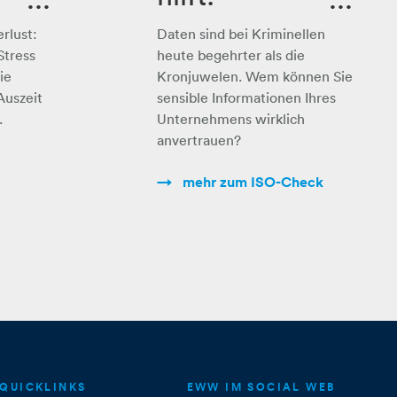
Aufpassen,
rlust:
Daten sind bei Kriminellen
e
wem Sie
Stress
heute begehrter als die
ie
Kronjuwelen. Wem können Sie
in
Ihren
Auszeit
sensible Informationen Ihres
.
Unternehmens wirklich
Datenschatz
anvertrauen?
anvertrauen!
mehr zum ISO-Check
QUICKLINKS
EWW IM SOCIAL WEB