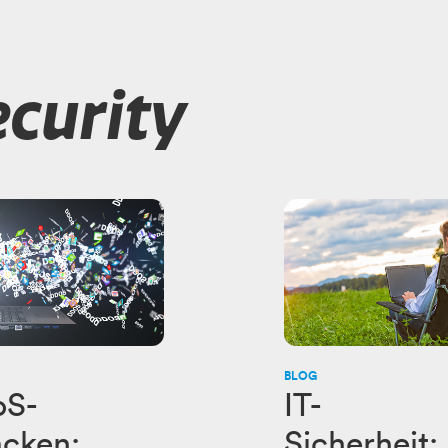
ecurity
BLOG
S-
IT-
acken:
Sicherheit: