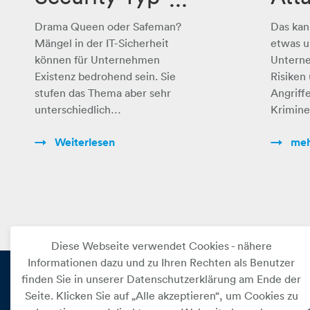
sind Sie?
Die
Drama Queen oder Safeman?
Das kan
unt
Mängel in der IT-Sicherheit
etwas u
können für Unternehmen
Unterne
e Ge
Existenz bedrohend sein. Sie
Risiken
stufen das Thema aber sehr
Angriff
Mil
unterschiedlich…
Krimine
kos
Weiterlesen
meh
Diese Webseite verwendet Cookies - nähere
Informationen dazu und zu Ihren Rechten als Benutzer
finden Sie in unserer Datenschutzerklärung am Ende der
Seite. Klicken Sie auf „Alle akzeptieren“, um Cookies zu
PRIVAT