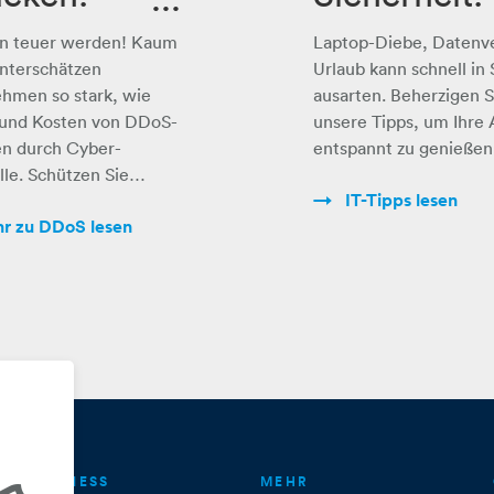
So kommt
n teuer werden! Kaum
Laptop-Diebe, Datenve
erschätzt
das richtig
nterschätzen
Urlaub kann schnell in 
hmen so stark, wie
ausarten. Beherzigen S
fahr, die
Urlaubsfeel
 und Kosten von DDoS-
unsere Tipps, um Ihre 
en durch Cyber-
entspannt zu genießen
liarden
g auf
lle. Schützen Sie…
tet
IT-Tipps lesen
r zu DDoS lesen
BUSINESS
MEHR