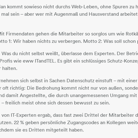
an kommt sowieso nicht durchs Web-Leben, ohne Spuren zu hi
mal sein – aber wer mit Augenmaß und Hausverstand arbeitet, 
Mit Firmendaten gehen die Mitarbeiter so sorglos um wie Rot
tto 1: Wir haben nichts zu verbergen. Motto 2: Was soll schon
 Was du nicht selbst weißt, überlasse dem Experten. Der Betr
Profis wie eww ITandTEL. Es gibt ein schlüssiges Schutz-Konzep
r halten.
ehmen sich selbst in Sachen Datenschutz einstuft – mit einer
 oft richtig: Die Bedrohung kommt nicht nur von außen, sondern
ind damit Angestellte, die durch unangemessenen Umgang mi
 – freilich meist ohne sich dessen bewusst zu sein.
 von IT-Experten ergab, dass fast zwei Drittel der Mitarbeiter 
en. 22 % geben persönliche Zugangscodes an Kollegen weiter.
chdem sie es Dritten mitgeteilt haben.