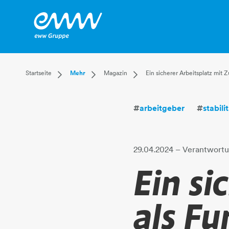
Dropdown Startseite
Dropdown Mehr
Dropdown Magazin
Startseite
Mehr
Magazin
Ein sicherer Arbeitsplatz mit
Privatkunden
Karriere
Aktuell
Businesskunden
Unternehmen
Leben
#
arbeitgeber
#
stabili
Mehr
Magazin
Technik
Verantwortung
29.04.2024
– Verantwort
Ein si
als Fu