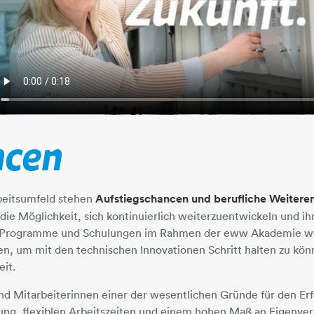
ncen
beitsumfeld stehen
Aufstiegschancen und berufliche Weitere
die Möglichkeit, sich kontinuierlich weiterzuentwickeln und ihr
te Programme und Schulungen im Rahmen der eww Akademie 
, um mit den technischen Innovationen Schritt halten zu könn
it.
und Mitarbeiterinnen einer der wesentlichen Gründe für den E
ng, flexiblen Arbeitszeiten und einem hohen Maß an Eigenve