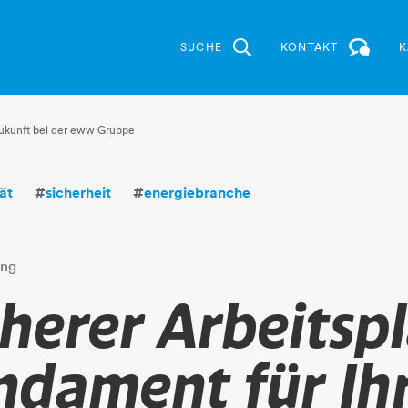
SUCHE
KONTAKT
K
 Zukunft bei der eww Gruppe
tät
#
sicherheit
#
energiebranche
ung
cherer Arbeitsp
ndament für Ih