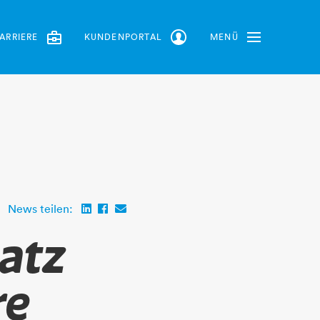
ARRIERE
KUNDENPORTAL
MENÜ
Toggle Navbar
News teilen:
latz
re