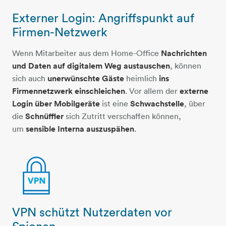
Externer Login: Angriffspunkt auf
ring-topografie
Firmen-Netzwerk
Wenn Mitarbeiter aus dem Home-Office
Nachrichten
und Daten auf digitalem Weg austauschen
, können
sich auch
unerwünschte Gäste
heimlich
ins
Firmennetzwerk einschleichen
. Vor allem der
externe
Login über Mobilgeräte
ist eine
Schwachstelle
, über
die
Schnüffler
sich Zutritt verschaffen können,
um
sensible Interna auszuspähen
.
VPN schützt Nutzerdaten vor
schloss-vpn
Spionen