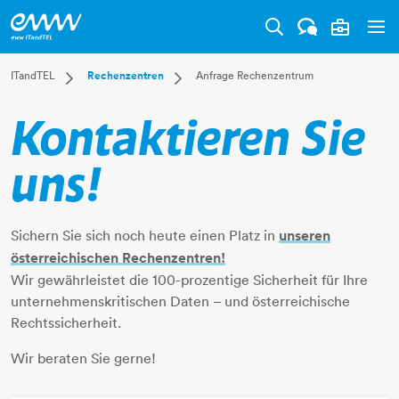
Tog
Dropdown ITandTEL
Dropdown Rechenzentren
ITandTEL
Rechenzentren
Anfrage Rechenzentrum
Über uns
Überblick
Kontaktieren Sie
Produktübersicht
360 Grad Tour
Rechenzentren
uns!
Internet und Datenleitungen
Cloud Technologien
Arbeitsplatzlösungen
Sichern Sie sich noch heute einen Platz in
unseren
Cyber Defence Services
österreichischen Rechenzentren!
Wholesale
Wir ​​​​​​​gewährleistet die 100-prozentige Sicherheit für Ihre
Success Stories
unternehmenskritischen Daten – und österreichische
Support
Rechtssicherheit.​​​​​​​
Wir beraten Sie gerne!