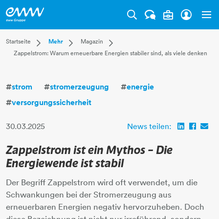
Tog
Dropdown Startseite
Dropdown Mehr
Dropdown Magazin
Startseite
Mehr
Magazin
Zappelstrom: Warum erneuerbare Energien stabiler sind, als viele denken
Privatkunden
Karriere
Aktuell
Businesskunden
Unternehmen
Leben
Mehr
Magazin
Technik
#
strom
#
stromerzeugung
#
energie
Verantwortung
#
versorgungssicherheit
30.03.2025
News teilen:
Zappelstrom ist ein Mythos – Die
Energiewende ist stabil
Der Begriff Zappelstrom wird oft verwendet, um die
Schwankungen bei der Stromerzeugung aus
erneuerbaren Energien negativ hervorzuheben. Doch
diese Bezeichnung ist nicht nur irreführend, sondern