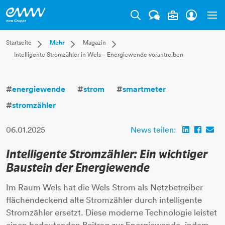
Tog
Dropdown Startseite
Dropdown Mehr
Dropdown Magazin
Startseite
Mehr
Magazin
Intelligente Stromzähler in Wels – Energiewende vorantreiben
Privatkunden
Karriere
Aktuell
Businesskunden
Unternehmen
Leben
Mehr
Magazin
Technik
#
energiewende
#
strom
#
smartmeter
Verantwortung
#
stromzähler
06.01.2025
News teilen:
Intelligente Stromzähler: Ein wichtiger
Baustein der Energiewende
Im Raum Wels hat die Wels Strom als Netzbetreiber
flächendeckend alte Stromzähler durch intelligente
Stromzähler ersetzt. Diese moderne Technologie leistet
einen bedeutenden Beitrag zur Energiewende, indem