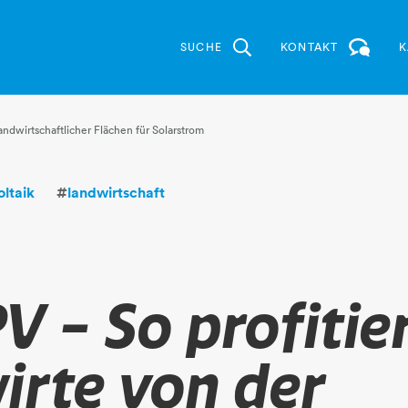
SUCHE
KONTAKT
K
ndwirtschaftlicher Flächen für Solarstrom
ltaik
#
landwirtschaft
V – So profitie
irte von der