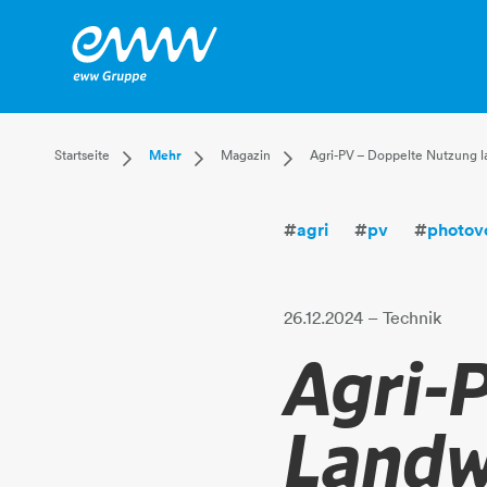
Dropdown Startseite
Dropdown Mehr
Dropdown Magazin
Startseite
Mehr
Magazin
Agri-PV – Doppelte Nutzung la
Privatkunden
Karriere
Aktuell
Businesskunden
Unternehmen
Leben
#
agri
#
pv
#
photovo
Mehr
Magazin
Technik
Verantwortung
26.12.2024
– Technik
Agri-P
Landw