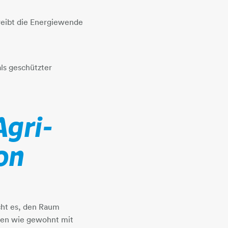
reibt die Energiewende
ls geschützter
Agri-
ion
cht es, den Raum
nnen wie gewohnt mit