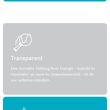
diagramm-linie-lupe
Transparent
Eine korrekte Zählung Ihrer Energie – sowohl im
Haushalts- als auch im Gewerbebereich – ist für
uns selbstverständlich.
1-hand