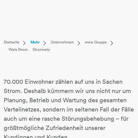
Dropdown Startseite
Dropdown Mehr
Dropdown Unternehmen
Dropdown ew
Startseite
Mehr
Unternehmen
eww Gruppe
Wels Strom
Stromnetz
Privatkunden
Karriere
eww Gruppe
Überblick
Businesskunden
Unternehmen
Newsletter
eww
Mehr
Magazin
Einkauf
Wels Strom
Baustelleninfo
eww Anlagentec
70.000 Einwohner zählen auf uns in Sachen
Strom. Deshalb kümmern wir uns nicht nur um
Planung, Betrieb und Wartung des gesamten
Verteilnetzes, sondern im seltenen Fall der Fälle
auch um eine rasche Störungsbehebung – für
größtmögliche Zufriedenheit unserer
Kundinnen und Kunden.