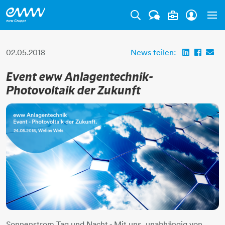
Tog
02.05.2018
News teilen:
Event eww Anlagentechnik-
Photovoltaik der Zukunft
Sonnenstrom Tag und Nacht - Mit uns, unabhängig von