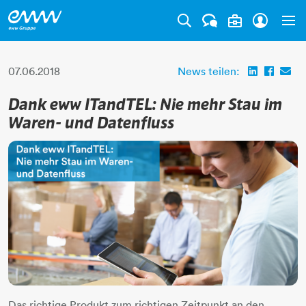
Tog
07.06.2018
News teilen:
Dank eww ITandTEL: Nie mehr Stau im
Waren- und Datenfluss
Das richtige Produkt zum richtigen Zeitpunkt an den