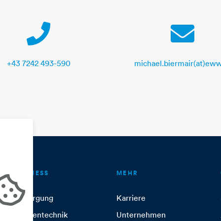
Telephone
E-Mail
+43 7242 493-590
michael.biermair(at)eww
BUSINESS
MEHR
Versorgung
Karriere
Anlagentechnik
Unternehmen