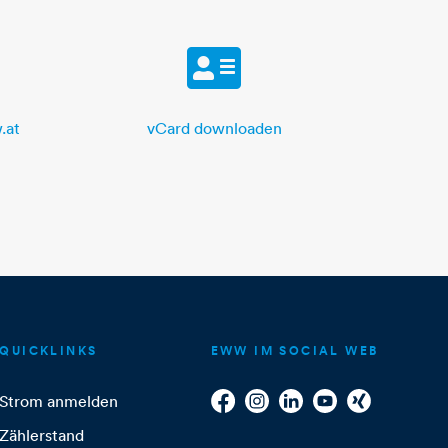
vCard
.at
vCard downloaden
QUICKLINKS
EWW IM SOCIAL WEB
Strom anmelden
Zählerstand