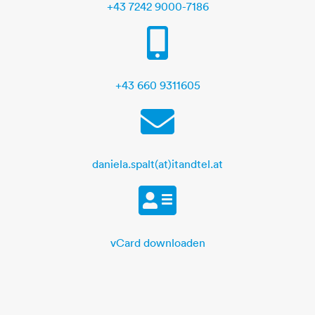
+43 7242 9000-7186
Mobile
+43 660 9311605
E-Mail
daniela.spalt(at)itandtel.at
vCard
vCard downloaden