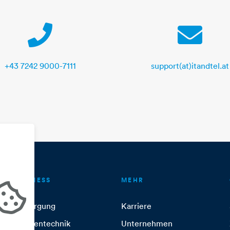
Telephone
E-Mail
+43 7242 9000-7111
support(at)itandtel.at
BUSINESS
MEHR
Versorgung
Karriere
Anlagentechnik
Unternehmen