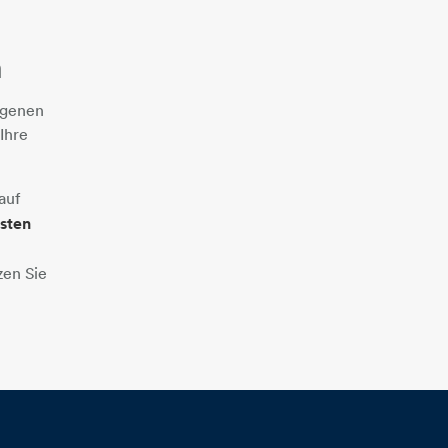
n
igenen
Ihre
auf
sten
zen Sie