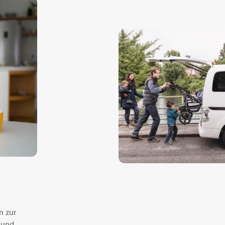
n zur
 und