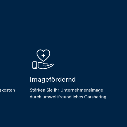
Imagefördernd
hand-herz-plus
tskosten
Stärken Sie Ihr Unternehmensimage
durch umweltfreundliches Carsharing.