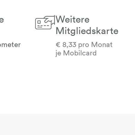
e
Weitere
Mitgliedskarte
hand-karte
lometer
€ 8,33 pro Monat
je Mobilcard