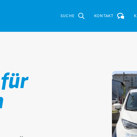
SUCHE
KONTAKT
K
 für
n