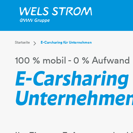
Dropdown Startseite
Startseite
E-Carsharing für Unternehmen
Privatkunden
100 % mobil - 0 % Aufwand
Businesskunden
Mehr
E-Carsharing
Unternehme