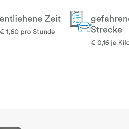
entliehene Zeit
gefahren
Strecke
€ 1,60 pro Stunde
uhr
clipboard-auto
€ 0,16 je Ki