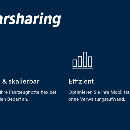
arsharing
l & skalierbar
Effizient
-3-pfeile
diagramm-balken
Ihre Fahrzeugflotte flexibel
Optimieren Sie Ihre Mobilitä
len Bedarf an.
ohne Verwaltungsaufwand.