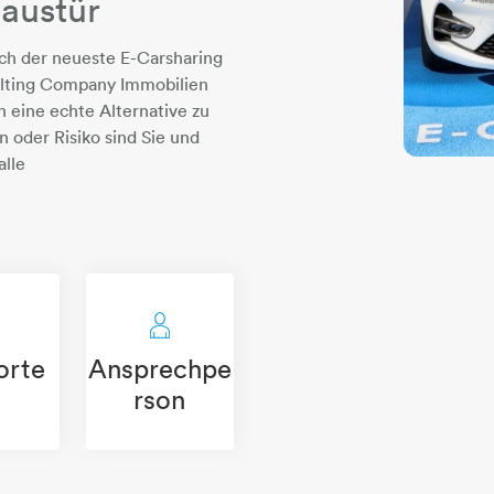
Haustür
ch der neueste E-Carsharing
ulting Company Immobilien
n eine echte Alternative zu
 oder Risiko sind Sie und
alle
orte
Ansprechpe
rte-standort
person-1
rson